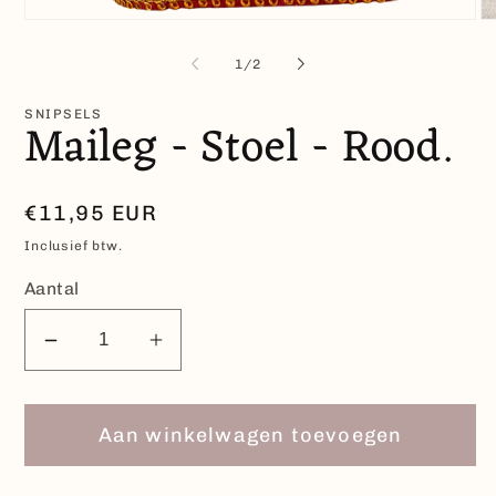
Media
Me
1
2
openen
op
van
1
/
2
in
in
modaal
mo
SNIPSELS
Maileg - Stoel - Rood.
Normale
€11,95 EUR
prijs
Inclusief btw.
Aantal
Aantal
Aantal
verlagen
verhogen
voor
voor
Aan winkelwagen toevoegen
Maileg
Maileg
-
-