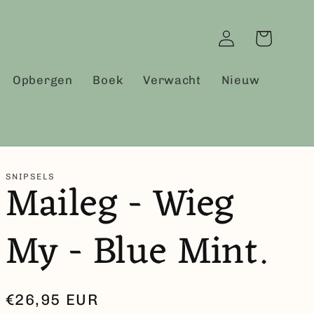
Inloggen
Winkelwagen
Opbergen
Boek
Verwacht
Nieuw
SNIPSELS
Maileg - Wieg
My - Blue Mint.
Normale
€26,95 EUR