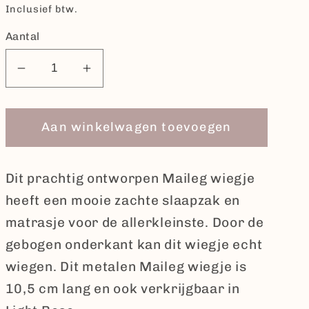
prijs
Inclusief btw.
Aantal
Aantal
Aantal
verlagen
verhogen
voor
voor
Aan winkelwagen toevoegen
Maileg
Maileg
-
-
Wieg
Wieg
Dit prachtig ontworpen Maileg wiegje
My
My
heeft een mooie zachte slaapzak en
-
-
Blue
Blue
matrasje voor de allerkleinste. Door de
Mint.
Mint.
gebogen onderkant kan dit wiegje echt
wiegen. Dit metalen Maileg wiegje is
10,5 cm lang en ook verkrijgbaar in