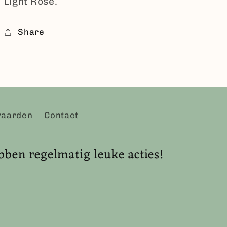
Light Rose.
Share
waarden
Contact
bben regelmatig leuke acties!