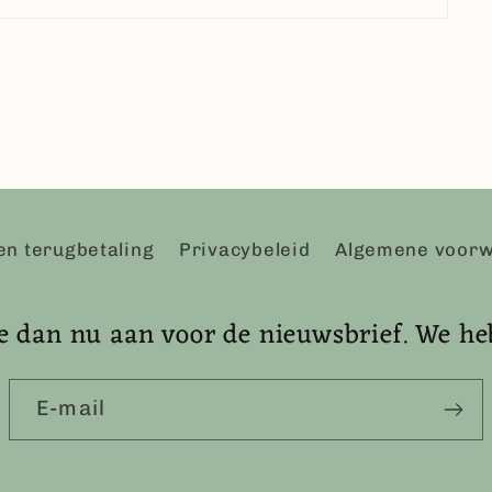
en terugbetaling
Privacybeleid
Algemene voor
e dan nu aan voor de nieuwsbrief. We he
E‑mail