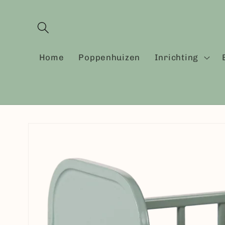
Meteen
naar de
content
Home
Poppenhuizen
Inrichting
Ga direct naar
productinformatie